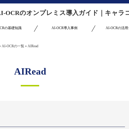
AI-OCRのオンプレミス導入ガイド｜キャ
-OCRの基礎知識
AI-OCR導入事例
AI-OCRの活
»
AI-OCRの一覧
»
AIRead
AIRead