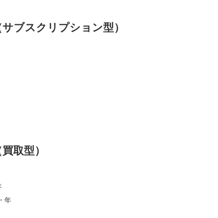
（サブスクリプション型）
（買取型）
年
バ・年