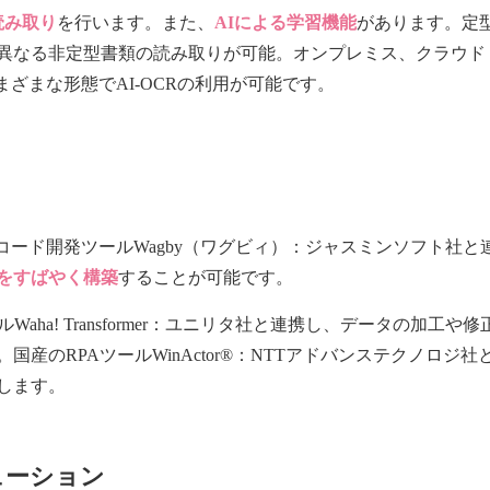
読み取り
を行います。また、
AIによる学習機能
があります。定
異なる非定型書類の読み取りが可能。オンプレミス、クラウド
、さまざまな形態でAI-OCRの利用が可能です。
は、国産のローコード開発ツールWagby（ワグビィ）：ジャスミンソフト社と
をすばやく構築
することが可能です。
LツールWaha! Transformer：ユニリタ社と連携し、データの加工や
産のRPAツールWinActor®：NTTアドバンステクノロジ社
します。
ューション